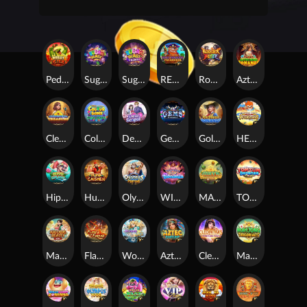
Pedas Gila
Sugar Blast
Sugar Blast Frenzy
REDBEARD TREASURE
Rooster Blitz
Aztec Rush Bonanza
Cleopatra's Treasure
Colour Game Mega Bonus
Dear Senpai
Gems of Valhalla
Gold Rush Bonanza
HEAVENLY FEAST WITH WUKONG
Hippo Splash
Hunk Cai Shen
Olympus Fortune
WILD WITCH SUGAR BONANZA
MAYA TEMPLE OF FORTUNE
TOMYUM BONANZA
Mahjong Beauty
Flame of Fortune
Wonder Ace
Aztec Fortune
Cleopatra's Fortune Ways
Mahjong Dragon Ways