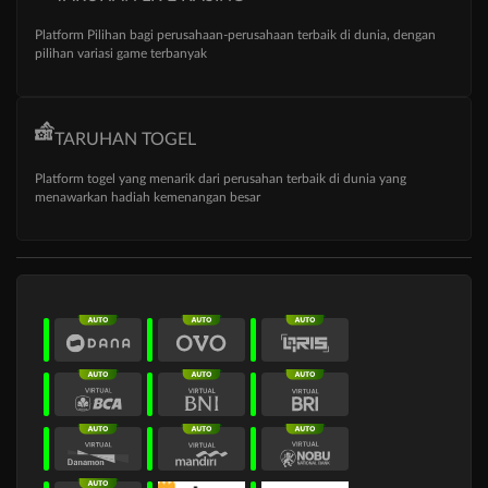
Platform Pilihan bagi perusahaan-perusahaan terbaik di dunia, dengan
pilihan variasi game terbanyak
TARUHAN TOGEL
Platform togel yang menarik dari perusahan terbaik di dunia yang
menawarkan hadiah kemenangan besar