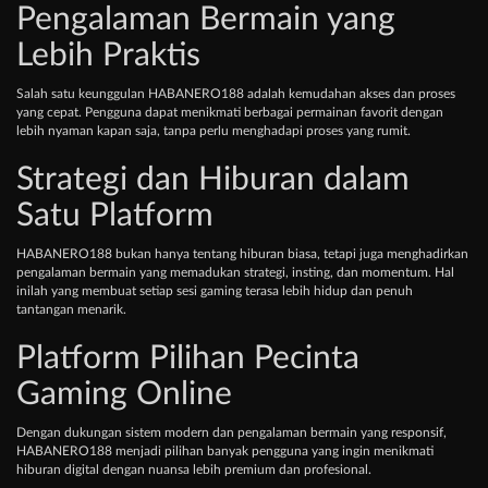
Pengalaman Bermain yang
Lebih Praktis
Salah satu keunggulan HABANERO188 adalah kemudahan akses dan proses
yang cepat. Pengguna dapat menikmati berbagai permainan favorit dengan
lebih nyaman kapan saja, tanpa perlu menghadapi proses yang rumit.
Strategi dan Hiburan dalam
Satu Platform
HABANERO188 bukan hanya tentang hiburan biasa, tetapi juga menghadirkan
pengalaman bermain yang memadukan strategi, insting, dan momentum. Hal
inilah yang membuat setiap sesi gaming terasa lebih hidup dan penuh
tantangan menarik.
Platform Pilihan Pecinta
Gaming Online
Dengan dukungan sistem modern dan pengalaman bermain yang responsif,
HABANERO188 menjadi pilihan banyak pengguna yang ingin menikmati
hiburan digital dengan nuansa lebih premium dan profesional.