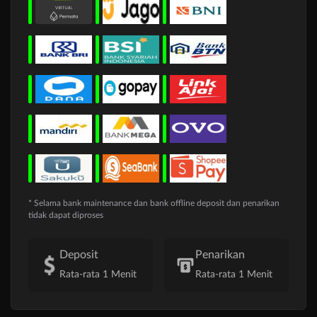
* Selama bank maintenance dan bank offline deposit dan penarikan
tidak dapat diproses
Deposit
Penarikan
Rata-rata 1 Menit
Rata-rata 1 Menit