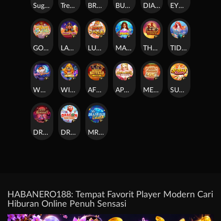
Sugar Candy Bonanza
Treasures of Olympus 1000
BREAK THE BANK
BUNNY VIP NIGHT
DIAMOND KING
EYES OF RA
GOLDEN FORTUNE HORSE
LADY OF RA
LUCKY TIGER
MAGIC PEARLS
THE BIG THE FAT THE UGLY
TIDES OF FORTUNE
WHITE ELEPHANT
WILD MINER
AFRICAN BUFFALO 5000
APHRODITE’S BLESSING
MEGA FORTUNE OX
SUSHI RUSH
DRACULA’S CASTLE BANQUET
DRAGON FORTUNE
MR DIAMOND DELUXE
HABANERO188: Tempat Favorit Player Modern Cari
Hiburan Online Penuh Sensasi