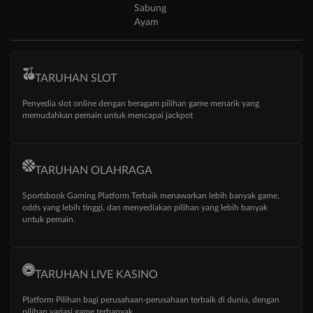
Sabung
Ayam
TARUHAN SLOT
Penyedia slot online dengan beragam pilihan game menarik yang
memudahkan pemain untuk mencapai jackpot
TARUHAN OLAHRAGA
Sportsbook Gaming Platform Terbaik menawarkan lebih banyak game,
odds yang lebih tinggi, dan menyediakan pilihan yang lebih banyak
untuk pemain.
TARUHAN LIVE KASINO
Platform Pilihan bagi perusahaan-perusahaan terbaik di dunia, dengan
pilihan variasi game terbanyak