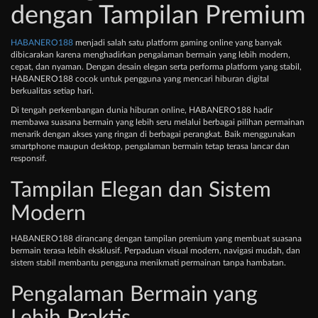
dengan Tampilan Premium
HABANERO188
menjadi salah satu platform gaming online yang banyak
dibicarakan karena menghadirkan pengalaman bermain yang lebih modern,
cepat, dan nyaman. Dengan desain elegan serta performa platform yang stabil,
HABANERO188 cocok untuk pengguna yang mencari hiburan digital
berkualitas setiap hari.
Di tengah perkembangan dunia hiburan online, HABANERO188 hadir
membawa suasana bermain yang lebih seru melalui berbagai pilihan permainan
menarik dengan akses yang ringan di berbagai perangkat. Baik menggunakan
smartphone maupun desktop, pengalaman bermain tetap terasa lancar dan
responsif.
Tampilan Elegan dan Sistem
Modern
HABANERO188 dirancang dengan tampilan premium yang membuat suasana
bermain terasa lebih eksklusif. Perpaduan visual modern, navigasi mudah, dan
sistem stabil membantu pengguna menikmati permainan tanpa hambatan.
Pengalaman Bermain yang