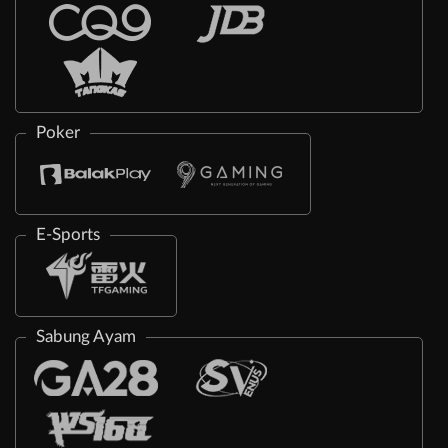
Poker
E-Sports
Sabung Ayam