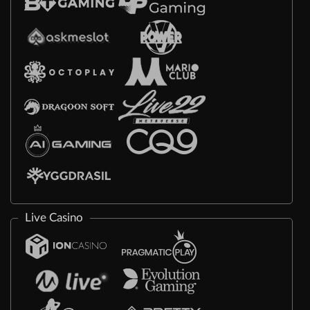
Live Casino