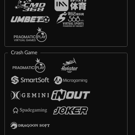
Crash Game