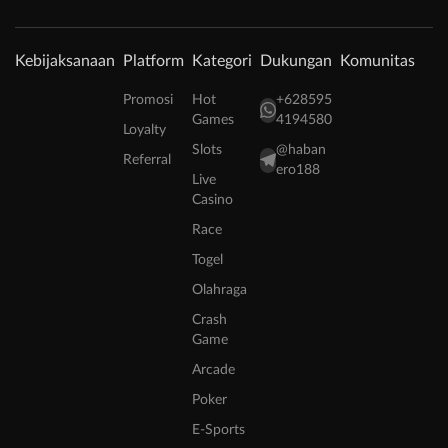
Kebijaksanaan
Platform
Kategori
Dukungan
Komunitas
Promosi
Hot
+628595
Games
4194580
Loyalty
Slots
@haban
Referral
ero188
Live
Casino
Race
Togel
Olahraga
Crash
Game
Arcade
Poker
E-Sports