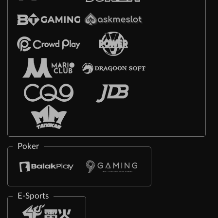
Poker
E-Sports