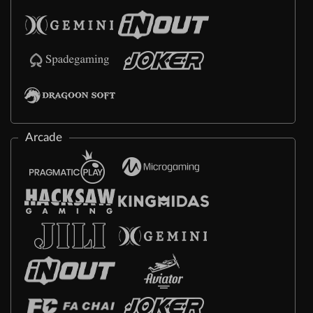
Arcade