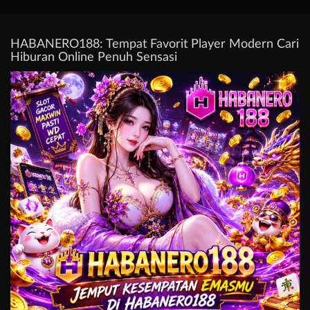
HABANERO188: Tempat Favorit Player Modern Cari
Hiburan Online Penuh Sensasi