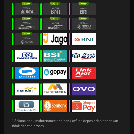
* Selama bank maintenance dan bank offline deposit dan penarikan
tidak dapat diproses