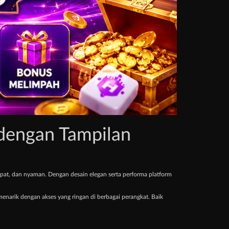
engan Tampilan
pat, dan nyaman. Dengan desain elegan serta performa platform
arik dengan akses yang ringan di berbagai perangkat. Baik