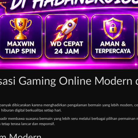
si Gaming Online Modern d
g banyak dibicarakan karena menghadirkan pengalaman bermain yang lebih modern, ce
uran digital berkualitas setiap hari.
r membawa suasana bermain yang lebih seru melalui berbagai pilihan permainan men
tap terasa lancar dan responsif.
tem Modern