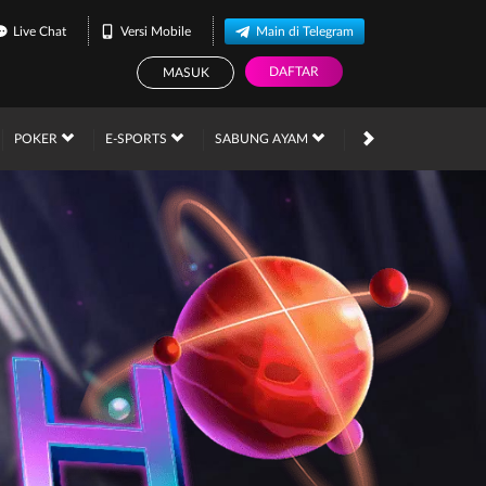
Live Chat
Versi Mobile
Main di Telegram
DAFTAR
MASUK
PROMOSI
POKER
E-SPORTS
SABUNG AYAM