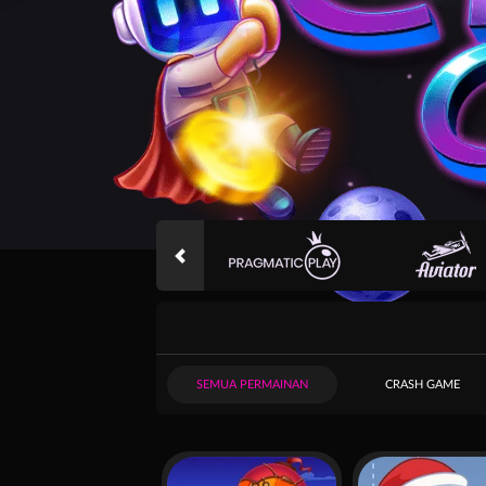
SEMUA PERMAINAN
CRASH GAME