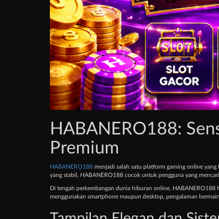
HABANERO188: Sensa
Premium
HABANERO188
menjadi salah satu platform gaming online yan
yang stabil, HABANERO188 cocok untuk pengguna yang mencari hib
Di tengah perkembangan dunia hiburan online, HABANERO188 hadi
menggunakan smartphone maupun desktop, pengalaman bermain te
Tampilan Elegan dan Sis