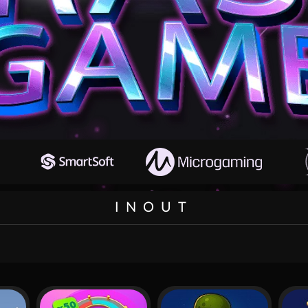
INOUT