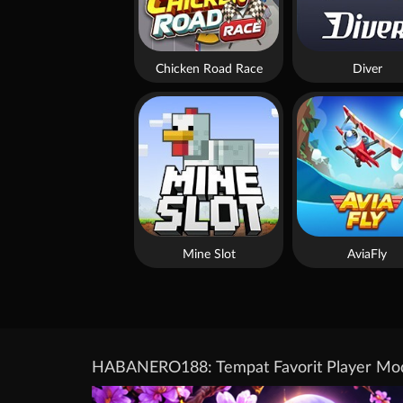
Chicken Road Race
Diver
Mine Slot
AviaFly
HABANERO188: Tempat Favorit Player Mode