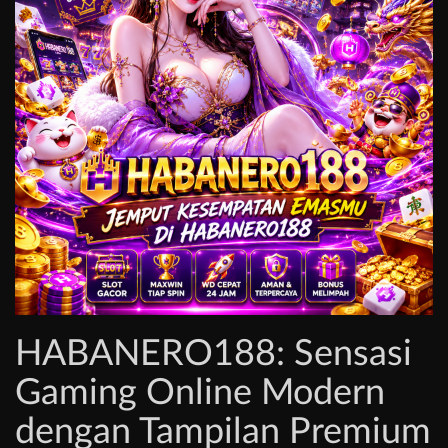
HABANERO188: Sensasi
Gaming Online Modern
dengan Tampilan Premium