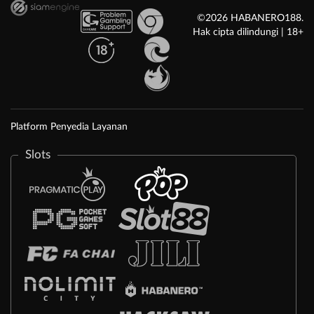
©2026 HABANERO188.
Hak cipta dilindungi | 18+
Platform Penyedia Layanan
Slots