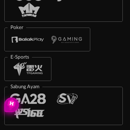
Poker
E-Sports
Sabung Ayam