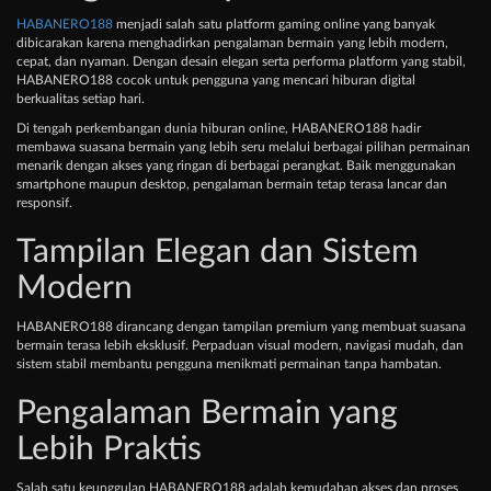
HABANERO188
menjadi salah satu platform gaming online yang banyak
dibicarakan karena menghadirkan pengalaman bermain yang lebih modern,
cepat, dan nyaman. Dengan desain elegan serta performa platform yang stabil,
HABANERO188 cocok untuk pengguna yang mencari hiburan digital
berkualitas setiap hari.
Di tengah perkembangan dunia hiburan online, HABANERO188 hadir
membawa suasana bermain yang lebih seru melalui berbagai pilihan permainan
menarik dengan akses yang ringan di berbagai perangkat. Baik menggunakan
smartphone maupun desktop, pengalaman bermain tetap terasa lancar dan
responsif.
Tampilan Elegan dan Sistem
Modern
HABANERO188 dirancang dengan tampilan premium yang membuat suasana
bermain terasa lebih eksklusif. Perpaduan visual modern, navigasi mudah, dan
sistem stabil membantu pengguna menikmati permainan tanpa hambatan.
Pengalaman Bermain yang
Lebih Praktis
Salah satu keunggulan HABANERO188 adalah kemudahan akses dan proses