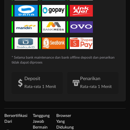
* Selama bank maintenance dan bank offline deposit dan penarikan
tidak dapat diproses
Deposit
Penarikan
Rata-rata 1 Menit
Rata-rata 1 Menit
Bersertifikasi
Tanggung
Browser
Dari
Jawab
Yang
Bermain
Didukung