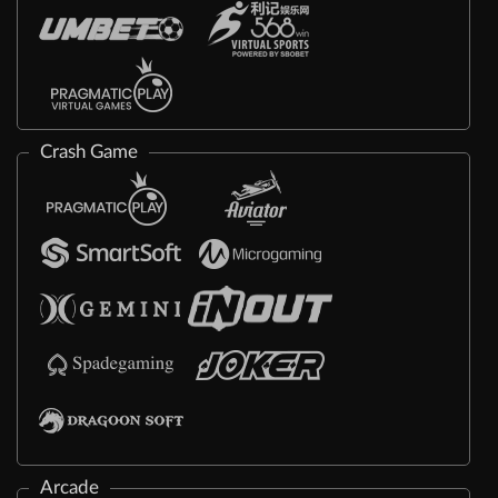
Crash Game
Arcade