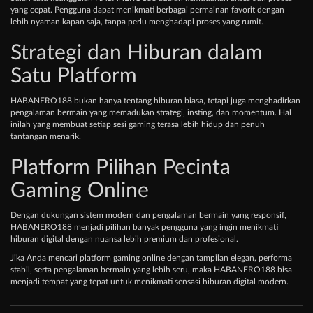
yang cepat. Pengguna dapat menikmati berbagai permainan favorit dengan
lebih nyaman kapan saja, tanpa perlu menghadapi proses yang rumit.
Strategi dan Hiburan dalam
Satu Platform
HABANERO188 bukan hanya tentang hiburan biasa, tetapi juga menghadirkan
pengalaman bermain yang memadukan strategi, insting, dan momentum. Hal
inilah yang membuat setiap sesi gaming terasa lebih hidup dan penuh
tantangan menarik.
Platform Pilihan Pecinta
Gaming Online
Dengan dukungan sistem modern dan pengalaman bermain yang responsif,
HABANERO188 menjadi pilihan banyak pengguna yang ingin menikmati
hiburan digital dengan nuansa lebih premium dan profesional.
Jika Anda mencari platform gaming online dengan tampilan elegan, performa
stabil, serta pengalaman bermain yang lebih seru, maka HABANERO188 bisa
menjadi tempat yang tepat untuk menikmati sensasi hiburan digital modern.